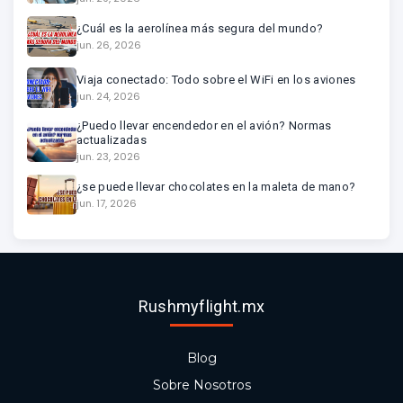
¿Cuál es la aerolínea más segura del mundo?
jun. 26, 2026
Viaja conectado: Todo sobre el WiFi en los aviones
jun. 24, 2026
¿Puedo llevar encendedor en el avión? Normas
actualizadas
jun. 23, 2026
¿se puede llevar chocolates en la maleta de mano?
jun. 17, 2026
Rushmyflight.mx
Blog
Sobre Nosotros